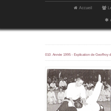
Accueil
L
010. Année 1995 - Explication de Geoffroy d