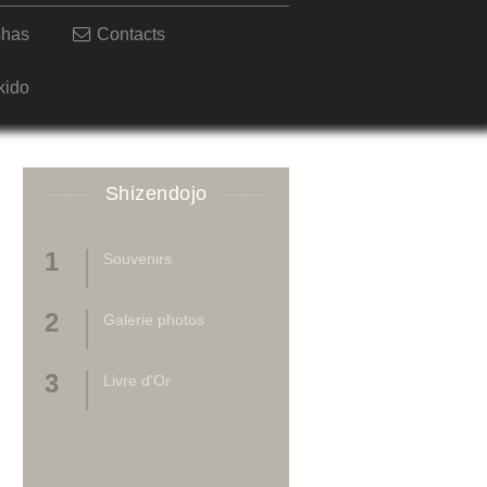
shas
Contacts
kido
Shizendojo
Souvenirs
Galerie photos
Livre d'Or