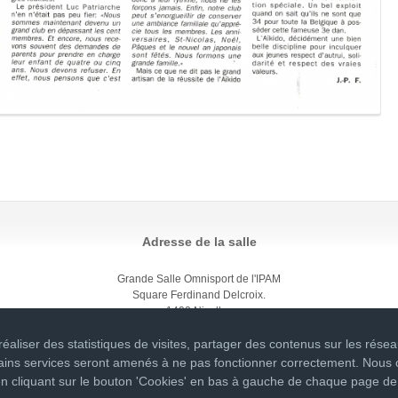
Adresse de la salle
Grande Salle Omnisport de l'IPAM
Square Ferdinand Delcroix.
1400 Nivelles
(A l'arrière du bâtiment principal de l'établissement pénitentiaire)
Visualiser sur une carte
 réaliser des statistiques de visites, partager des contenus sur les rése
rtains services seront amenés à ne pas fonctionner correctement. Nous
en cliquant sur le bouton 'Cookies' en bas à gauche de chaque page de