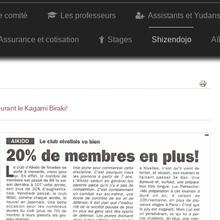
e comité
Les professeurs
Assistants et Yudan
Assurance et cotisation
Stages
Shizendojo
Aï
urant le Kagami Biraki!