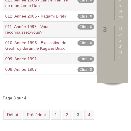
013. Année 2006 - Janvier remise
Clics : 0
h
de mon 4ème Dan...
ot
012. Année 2005 - Kagami Biraki
Clics : 0
os
011. Année 1997 - Vous
Clics : 0
Li
reconnaissez-vous?
vr
e
010. Année 1995 - Explication de
Clics : 0
d'
Geoffroy durant le Kagami Biraki!
O
r
009. Année 1991
Clics : 0
008. Année 1987
Clics : 0
Page 3 sur 4
Début
Précédent
1
2
3
4