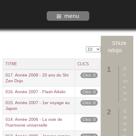
menu
Shize
ndojo
TITRE
CLICS
S
o
017. Année 2008 - 20 ans du Shi
Clics : 0
Zen Dojo
uv
e
016. Année 2007 - Flash Aïkido
Clics : 0
ni
rs
015. Année 2007 - 1er voyage au
Clics : 0
Japon
G
al
014. Année 2006 - La voie de
Clics : 0
er
l'harmonie universelle
ie
p