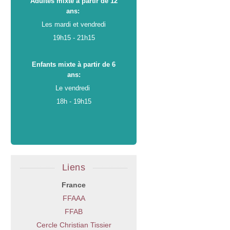
Adultes mixte à partir de 12
ans:
Les mardi et vendredi
19h15 - 21h15
Enfants mixte à partir de 6
ans:
Le vendredi
18h - 19h15
Liens
France
FFAAA
FFAB
Cercle Christian Tissier