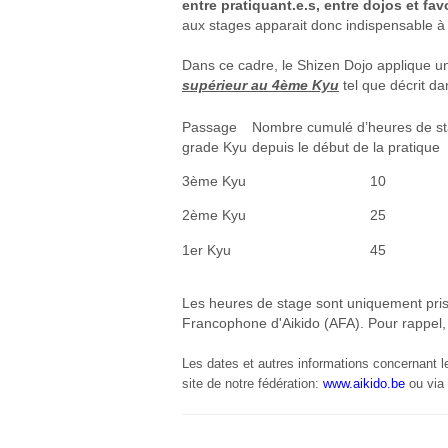
entre pratiquant.
e.s, entre dojos et f
aux stages apparait donc indispensable à t
Dans ce cadre, le Shizen Dojo applique u
supérieur au 4ème Kyu
tel que décrit da
Passage
Nombre cumulé d’heures de s
grade Kyu
depuis le début de la pratique
3ème Kyu
10
2ème Kyu
25
1er Kyu
45
Les heures de stage sont uniquement prises
Francophone d'Aikido (AFA). Pour rappel,
Les dates et autres informations concernant le
site de notre fédération:
www.aikido.be
ou via 