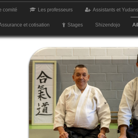
e comité
Les professeurs
Assistants et Yudan
Assurance et cotisation
Stages
Shizendojo
Aï