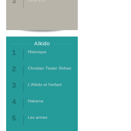
Livre d'Or
Aïkido
Historique
Christian Tissier Shihan
L'Aïkido et l'enfant
Hakama
Les armes