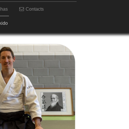
shas
Contacts
kido