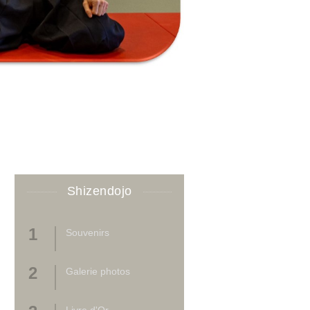
Shizendojo
Souvenirs
Galerie photos