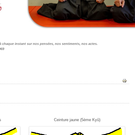
 à chaque instant sur nos pensées, nos sentiments, nos actes.
969
s
Ceinture jaune (5ème Kyû)